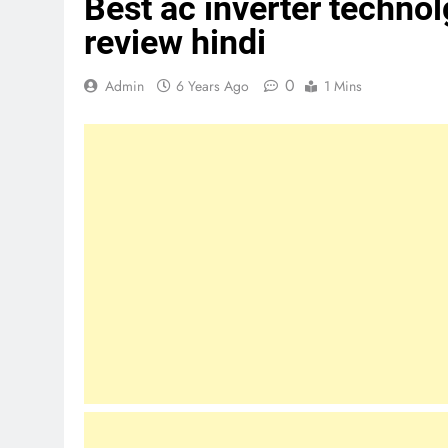
Best ac inverter technol
review hindi
0
Admin
6 Years Ago
1 Mins