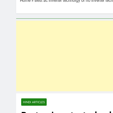
Home
»
Best ac inverter technolgy or no inverter tec
HINDI ARTICLES