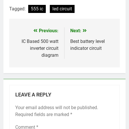
Tagged:
555 ic
led circuit
Previous:
Next:
Post
navigation
IC Based 500 watt
Best battery level
inverter circuit
indicator circuit
diagram
LEAVE A REPLY
Your email address will not be published.
Required fields are marked
*
Comment
*