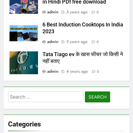
in Hindi PDf free download
admin
3 years ago
0
6 Best Induction Cooktops In India
2023
admin
3 years ago
0
Tata Tiago ev के खास फीचर जो किसी ने
नहीं बताए
admin
4 years ago
0
Search
for:
Categories