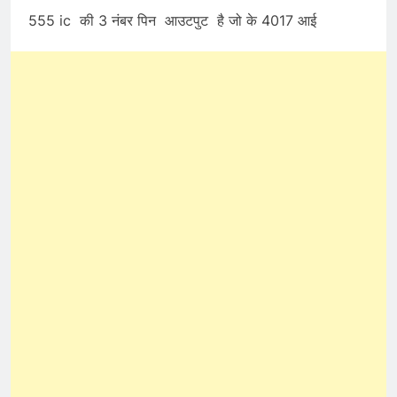
555 ic की 3 नंबर पिन आउटपुट है जो के 4017 आई